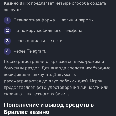
Казино Brillx
предлагает четыре способа создать
аккаунт:
Стандартная форма — логин и пароль.
По номеру мобильного телефона.
Через социальные сети.
Через Telegram.
После регистрации открывается демо-режим и
бонусный раздел. Для вывода средств необходима
верификация аккаунта. Документы
рассматриваются до двух рабочих дней. Игрок
предоставляет фото удостоверения личности или
скриншот платежного кабинета.
Пополнение и вывод средств в
Бриллкс казино