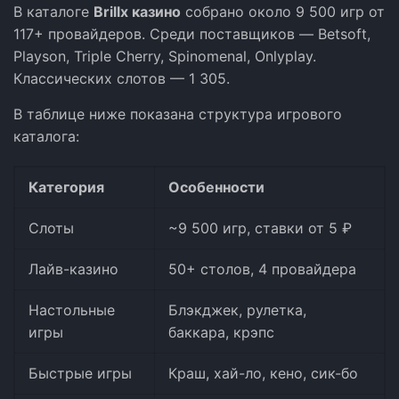
В каталоге
Brillx казино
собрано около 9 500 игр от
117+ провайдеров. Среди поставщиков — Betsoft,
Playson, Triple Cherry, Spinomenal, Onlyplay.
Классических слотов — 1 305.
В таблице ниже показана структура игрового
каталога:
Категория
Особенности
Слоты
~9 500 игр, ставки от 5 ₽
Лайв-казино
50+ столов, 4 провайдера
Настольные
Блэкджек, рулетка,
игры
баккара, крэпс
Быстрые игры
Краш, хай-ло, кено, сик-бо