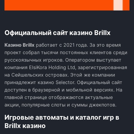
Официальный сайт казино Brillx
Казино Brillx
работает с 2021 года. За это время
проект собрал тысячи постоянных клиентов среди
русскоязычных игроков. Оператором выступает
компания ElsiKora Holding Ltd, зарегистрированная
на Сейшельских островах. Этой же компании
принадлежит казино Selector. Официальный сайт
доступен в браузерной и мобильной версиях. На
главной странице отображаются актуальные
акции, популярные слоты и суммы джекпотов.
Игровые автоматы и каталог игр в
Brillx казино