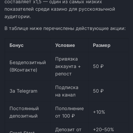
составляет x1,5 — один из самых низких
показателей среди казино для русскоязычной
аудитории.
В таблице ниже перечислены действующие акции:
Бонус
Условие
Размер
Привязка
Бездепозитный
аккаунта +
50 ₽
(ВКонтакте)
репост
Подписка
За Telegram
50 ₽
на канал
Постоянный
Пополнение
+10%
депозитный
от 100 ₽
Депозит от
+20–50%
Great Start